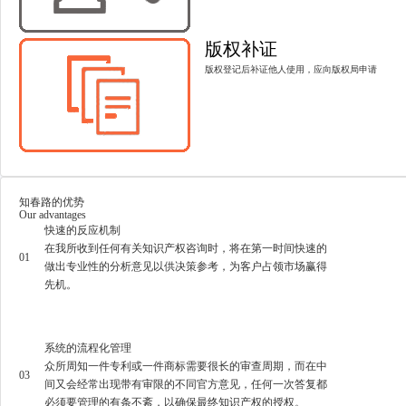
版权补证
版权登记后补证他人使用，应向版权局申请
知春路的优势
Our advantages
快速的反应机制
在我所收到任何有关知识产权咨询时，将在第一时间快速的
01
做出专业性的分析意见以供决策参考，为客户占领市场赢得
先机。
系统的流程化管理
众所周知一件专利或一件商标需要很长的审查周期，而在中
03
间又会经常出现带有审限的不同官方意见，任何一次答复都
必须要管理的有条不紊，以确保最终知识产权的授权。