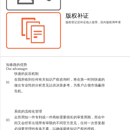
版权补证
版权登记后补证他人使用，应向版权局申请
知春路的优势
Our advantages
快速的反应机制
在我所收到任何有关知识产权咨询时，将在第一时间快速的
01
做出专业性的分析意见以供决策参考，为客户占领市场赢得
先机。
系统的流程化管理
众所周知一件专利或一件商标需要很长的审查周期，而在中
03
间又会经常出现带有审限的不同官方意见，任何一次答复都
必须要管理的有条不紊，以确保最终知识产权的授权。