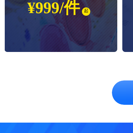
¥999/件
起