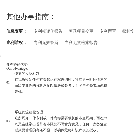
其他办事指南：
信息变更：
专利权评价报告
著录项目变更
专利撰写
权利
专利维权：
专利无效答辩
专利无效检索报告
知春路的优势
Our advantages
快速的反应机制
在我所收到任何有关知识产权咨询时，将在第一时间快速的
01
做出专业性的分析意见以供决策参考，为客户占领市场赢得
先机。
系统的流程化管理
众所周知一件专利或一件商标需要很长的审查周期，而在中
03
间又会经常出现带有审限的不同官方意见，任何一次答复都
必须要管理的有条不紊，以确保最终知识产权的授权。