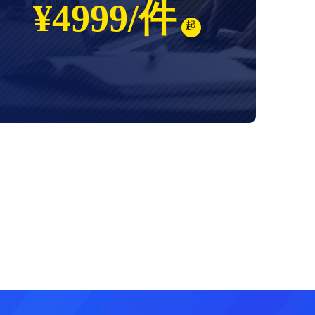
¥4999/件
起