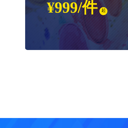
¥999/件
起