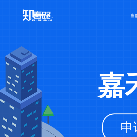
当
嘉
申