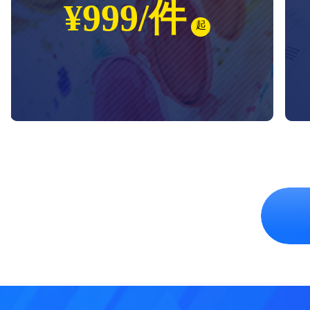
¥999/件
起