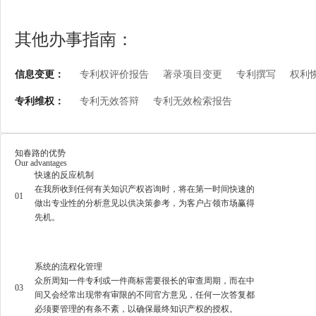
其他办事指南：
信息变更：
专利权评价报告
著录项目变更
专利撰写
权利
专利维权：
专利无效答辩
专利无效检索报告
知春路的优势
Our advantages
快速的反应机制
在我所收到任何有关知识产权咨询时，将在第一时间快速的
01
做出专业性的分析意见以供决策参考，为客户占领市场赢得
先机。
系统的流程化管理
众所周知一件专利或一件商标需要很长的审查周期，而在中
03
间又会经常出现带有审限的不同官方意见，任何一次答复都
必须要管理的有条不紊，以确保最终知识产权的授权。