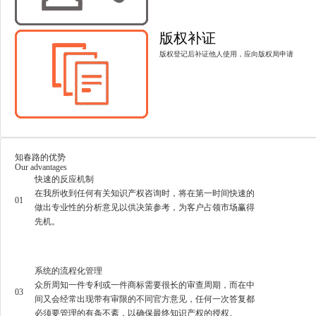
版权补证
版权登记后补证他人使用，应向版权局申请
知春路的优势
Our advantages
快速的反应机制
在我所收到任何有关知识产权咨询时，将在第一时间快速的
01
做出专业性的分析意见以供决策参考，为客户占领市场赢得
先机。
系统的流程化管理
众所周知一件专利或一件商标需要很长的审查周期，而在中
03
间又会经常出现带有审限的不同官方意见，任何一次答复都
必须要管理的有条不紊，以确保最终知识产权的授权。