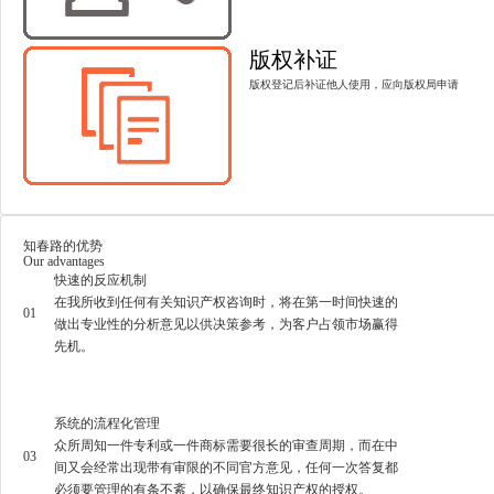
版权补证
版权登记后补证他人使用，应向版权局申请
知春路的优势
Our advantages
快速的反应机制
在我所收到任何有关知识产权咨询时，将在第一时间快速的
01
做出专业性的分析意见以供决策参考，为客户占领市场赢得
先机。
系统的流程化管理
众所周知一件专利或一件商标需要很长的审查周期，而在中
03
间又会经常出现带有审限的不同官方意见，任何一次答复都
必须要管理的有条不紊，以确保最终知识产权的授权。